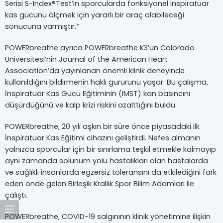
Serisi S-Index®Test’in sporcularda fonksiyonel inspiratuar
kas gücünü ölçmek için yararlı bir araç olabileceği
sonucuna varmıştır.*
POWERbreathe ayrıca POWERbreathe K3’ün Colorado
Üniversitesi’nin Journal of the American Heart
Association’da yayınlanan önemli klinik deneyinde
kullanıldığını bildirmenin haklı gururunu yaşar. Bu çalışma,
İnspiratuar Kas Gücü Eğitiminin (IMST) kan basıncını
düşürdüğünü ve kalp krizi riskini azalttığını buldu.
POWERbreathe, 20 yılı aşkın bir süre önce piyasadaki ilk
İnspiratuar Kas Eğitimi cihazını geliştirdi. Nefes almanın
yalnızca sporcular için bir sınırlama teşkil etmekle kalmayıp
aynı zamanda solunum yolu hastalıkları olan hastalarda
ve sağlıklı insanlarda egzersiz toleransını da etkilediğini fark
eden önde gelen Birleşik Krallık Spor Bilim Adamları ile
çalıştı.
POWERbreathe, COVID-19 salgınının klinik yönetimine ilişkin