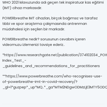
WHO 2021 kılavuzunda adı geçen tek inspiratuar kas eğitimi
(IMT) cihazı markasıdır.
POWERbreathe IMT cihazları, birçok bağımsız ve tarafsız
tıbbi ve spor araştırma çalışmasında antrenman
müdahalesi için seçilen bir markadır.
POWERbreathe nedir? sorusunun cevabını içeren
videomuzu izlemenizi tavsiye ederiz..
*https://www.researchgate.net/publication/374102034_P
Index_Test_-
_guidelines_and_recommendations_for_practitioners
**https://www.powerbreathe.com/who-recognises-use-
of-powerbreathe-imt-in-covid-recovery/?
_gl=1*guzpep*_up*MQ..*_ga*MTM2NDgwODMzLjE3MTY5ODQ3