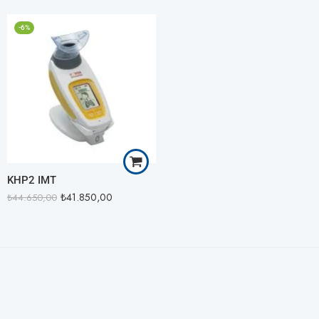
Smart Adaptör + Plus
-6%
LR
Smart Adaptör + Plus
MR
Smart Adaptör + Plus
HR
Smart Adaptör +
Medic Plus
KHP2 IMT
₺
41.850,00
₺
44.650,00