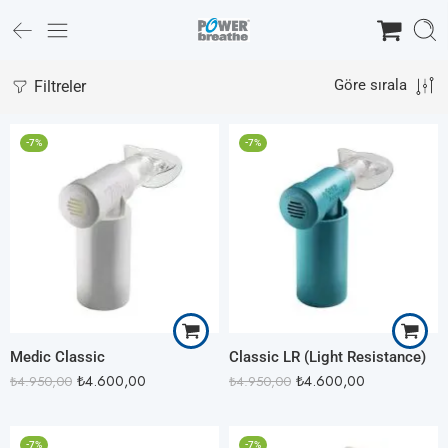
Filtreler
Göre sırala
-7%
-7%
Medic Classic
Classic LR (Light Resistance)
₺
4.600,00
₺
4.600,00
₺
4.950,00
₺
4.950,00
-7%
-7%