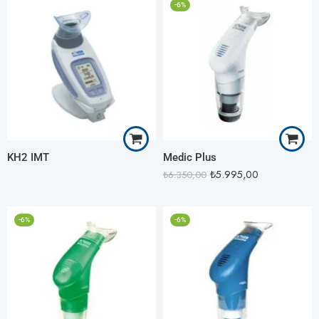
-6%
KH2 IMT
Medic Plus
₺
5.995,00
₺
6.350,00
-6%
-6%