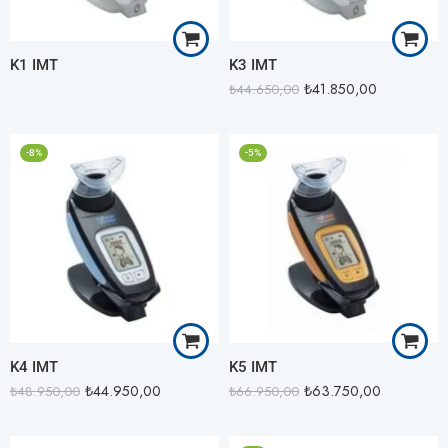
K1 IMT
K3 IMT
₺
41.850,00
₺
44.650,00
-8%
-5%
K4 IMT
K5 IMT
₺
44.950,00
₺
63.750,00
₺
48.950,00
₺
66.950,00