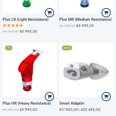
Plus LR (Light Resistance)
Plus MR (Medium Resistance)
₺
5.995,00
₺
6.350,00
₺
5.995,00
₺
6.350,00
5 üzerinden
5.00
oy aldı
-6%
SATIŞ
Smart Adaptör
Smart Adaptör + EX1
LR
Smart Adaptör + EX1
MR
Smart Adaptör + EX1
Plus HR (Heavy Resistance)
Smart Adaptör
HR
₺
5.995,00
₺
17.800,00
–
₺
22.495,00
₺
6.350,00
Smart Adaptör + EX1
Medic