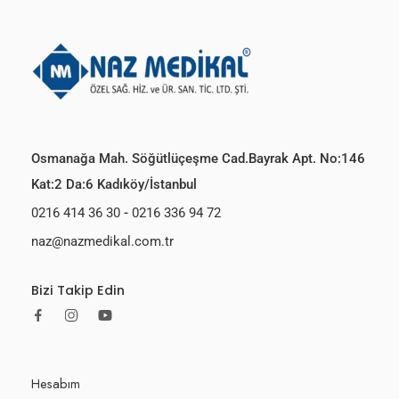
Osmanağa Mah. Söğütlüçeşme Cad.Bayrak Apt. No:146
Kat:2 Da:6 Kadıköy/İstanbul
0216 414 36 30
-
0216 336 94 72
naz@nazmedikal.com.tr
Bizi Takip Edin
Hesabım