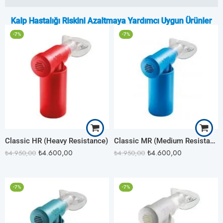
Kalp Hastalığı Riskini Azaltmaya Yardımcı Uygun Ürünler
-7%
-7%
Classic HR (Heavy Resistance)
Classic MR (Medium Resistance)
₺
4.600,00
₺
4.600,00
₺
4.950,00
₺
4.950,00
-7%
-7%