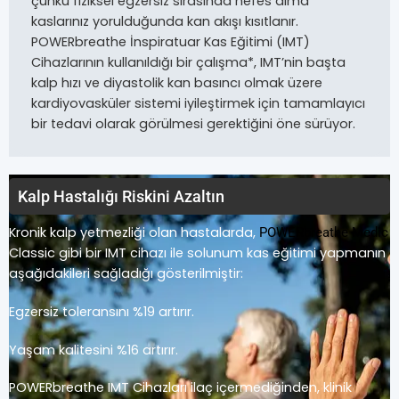
çünkü fiziksel egzersiz sırasında nefes alma
kaslarınız yorulduğunda kan akışı kısıtlanır.
POWERbreathe İnspiratuar Kas Eğitimi (IMT)
Cihazlarının kullanıldığı bir çalışma*, IMT’nin başta
kalp hızı ve diyastolik kan basıncı olmak üzere
kardiyovasküler sistemi iyileştirmek için tamamlayıcı
bir tedavi olarak görülmesi gerektiğini öne sürüyor.
Kalp Hastalığı Riskini Azaltın
Kronik kalp yetmezliği olan hastalarda,
POWERbreathe Medic
Classic gibi bir IMT cihazı ile solunum kas eğitimi yapmanın
aşağıdakileri sağladığı gösterilmiştir:
Egzersiz toleransını %19 artırır.
Yaşam kalitesini %16 artırır.
POWERbreathe IMT Cihazları ilaç içermediğinden, klinik