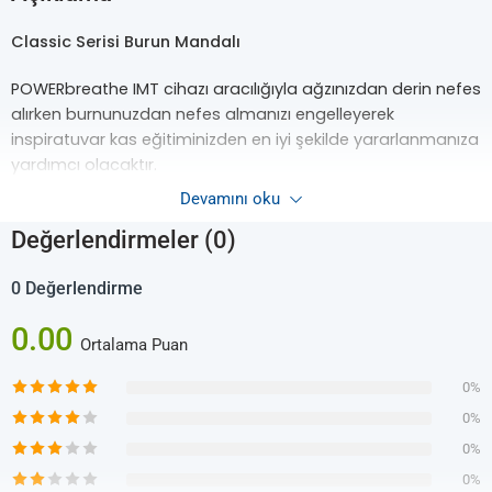
Classic Serisi Burun Mandalı
POWERbreathe IMT cihazı aracılığıyla ağzınızdan derin nefes
alırken burnunuzdan nefes almanızı engelleyerek
inspiratuvar kas eğitiminizden en iyi şekilde yararlanmanıza
yardımcı olacaktır.
Devamını oku
Genellikle POWERbreathe IMT cihazınız aracılığıyla nefes
almayı en üst düzeye çıkarmak için, bu burun klipsi ile burun
Değerlendirmeler (0)
deliklerini tamamen kapatmanın ve burundan nefes
almayı önlemenin iyi bir yöntem olduğu düşünülmektesdir.
0 Değerlendirme
0.00
POWERbreathe Classic/Plus Serisi IMT Cihazları burun klipsi
Ortalama Puan
ile ya da klipssiz uygulanabilir, kişisel bir tercihtir.
0%
Tüm POWERbreathe IMT Cihaz modelleri bir burun klipsi ile
0%
birlikte verilir, ancak kayıp veya hasar durumunda buradan
0%
ayrıca temin edilebilirler.
0%